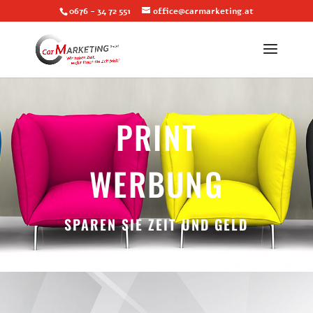
0676 - 34 72 551
office@carmarketing.at
PRINT
WERBUNG
;
SPAREN SIE ZEIT UND GELD