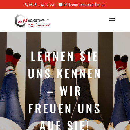
0676 - 34 72 551
office@carmarketing.at
LERNEN SIE
UNS KENNEN
– WIR
FREUEN UNS
AUF SIE!